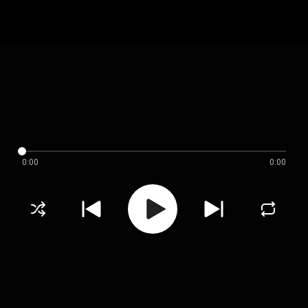
0:00
0:00