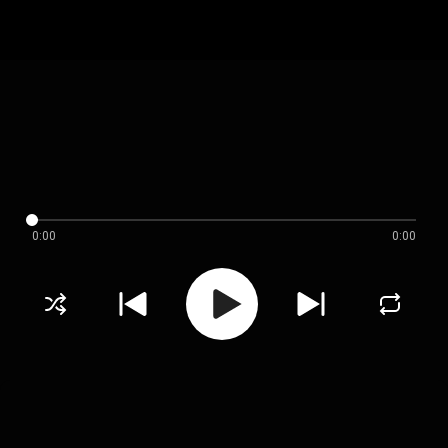
0:00
0:00