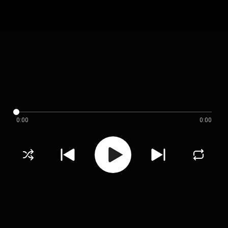
0:00
0:00