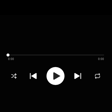
0:00
0:00