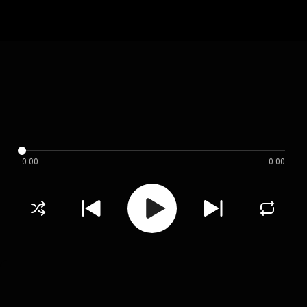
0:00
0:00