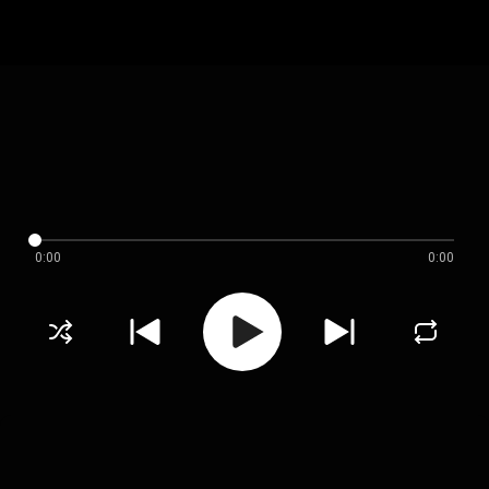
0:00
0:00