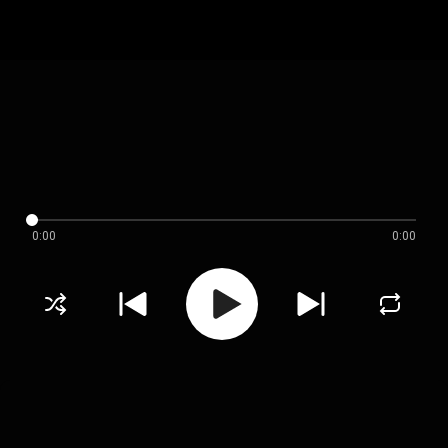
0:00
0:00