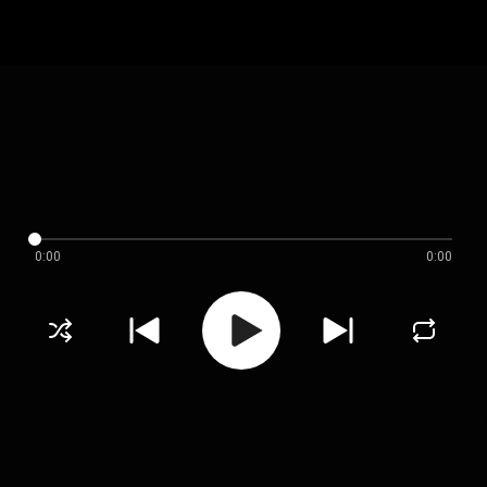
0:00
0:00