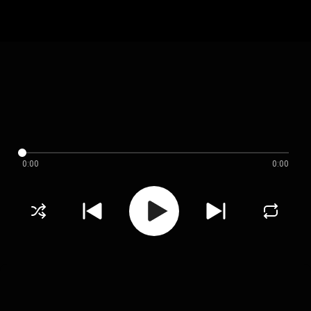
0:00
0:00