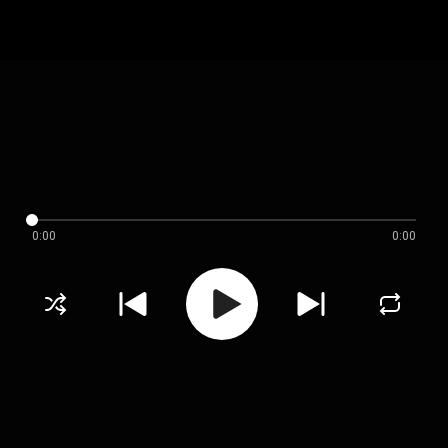
0:00
0:00