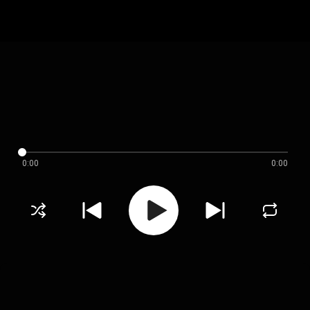
0:00
0:00