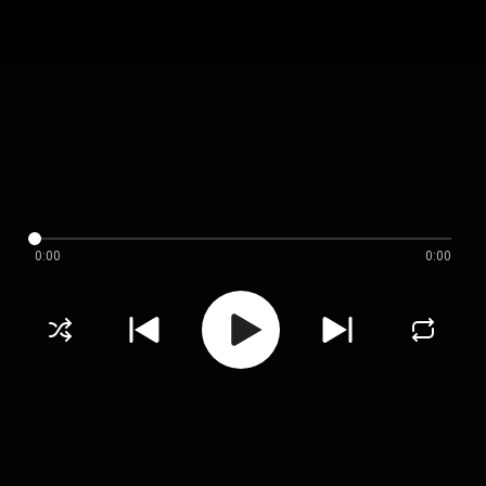
0:00
0:00