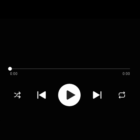
0:00
0:00