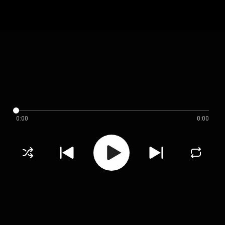
0:00
0:00