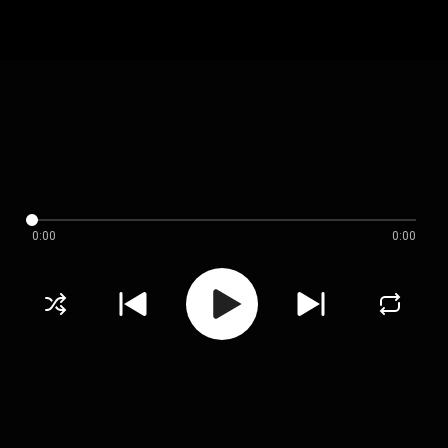
0:00
0:00