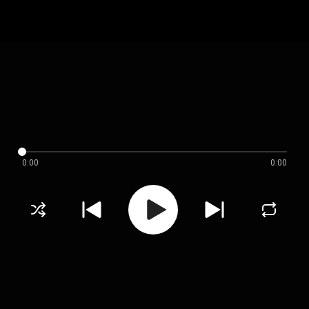
0:00
0:00