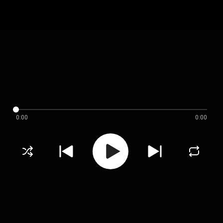
0:00
0:00