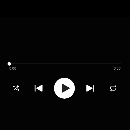
0:00
0:00