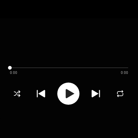
0:00
0:00