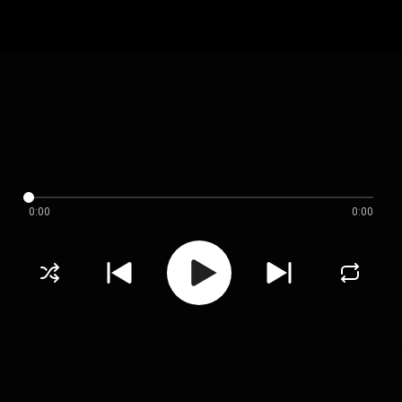
0:00
0:00