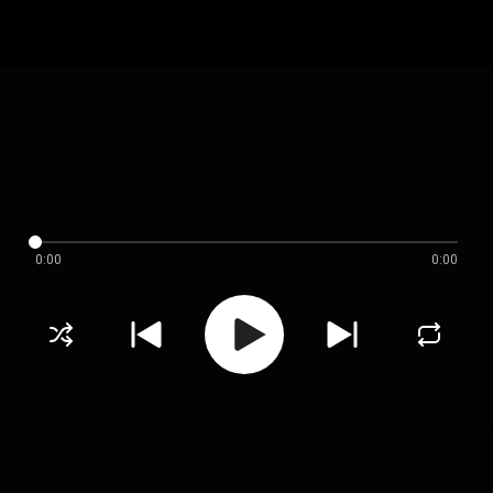
0:00
0:00