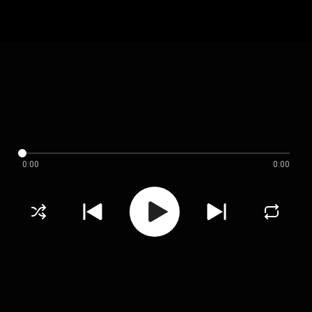
0:00
0:00