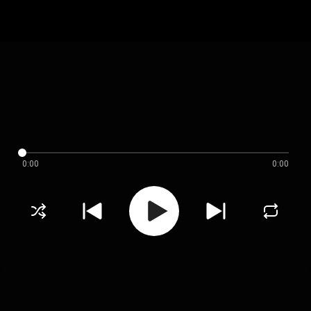
0:00
0:00