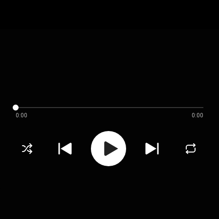
0:00
0:00