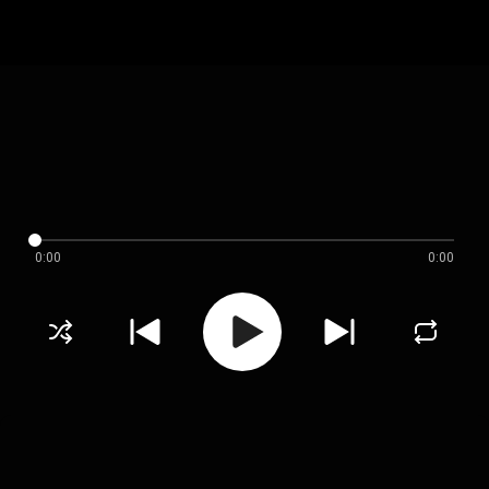
0:00
0:00