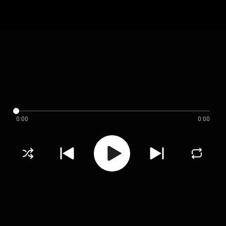
0:00
0:00