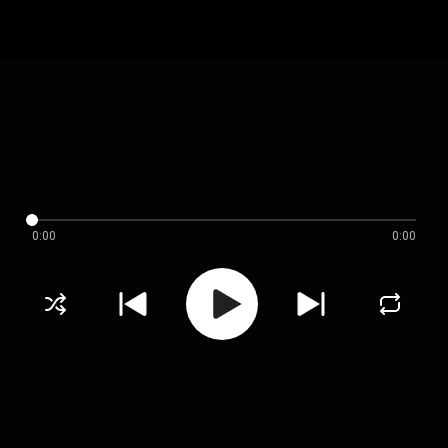
0:00
0:00