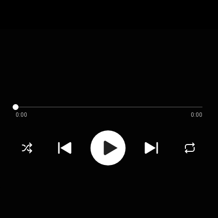
0:00
0:00