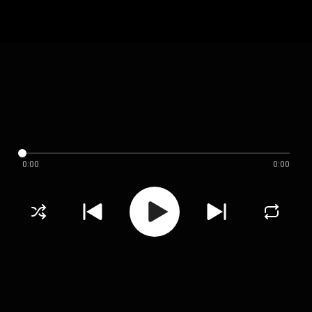
0:00
0:00