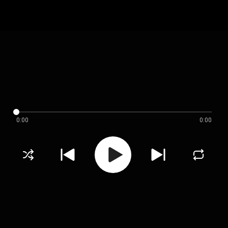
0:00
0:00