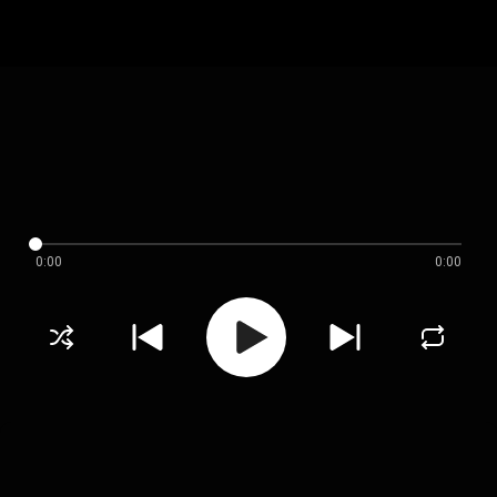
0:00
0:00