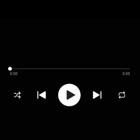
0:00
0:00