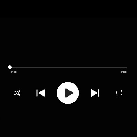
0:00
0:00