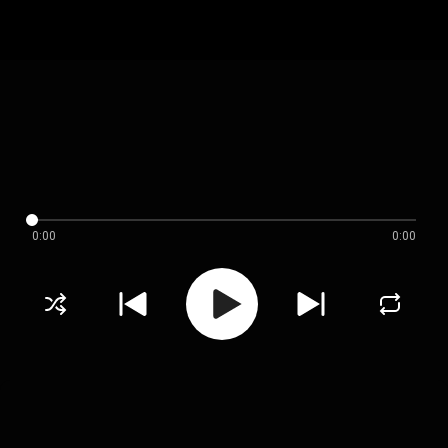
0:00
0:00