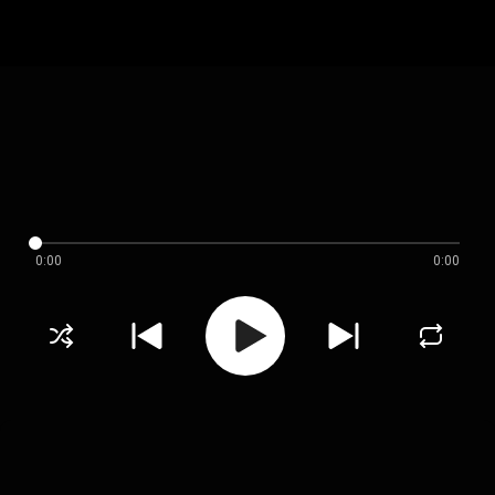
0:00
0:00