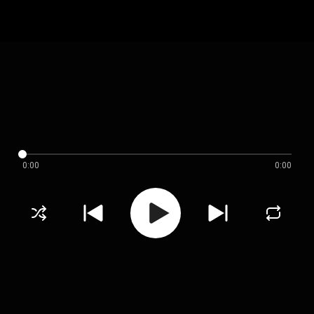
0:00
0:00