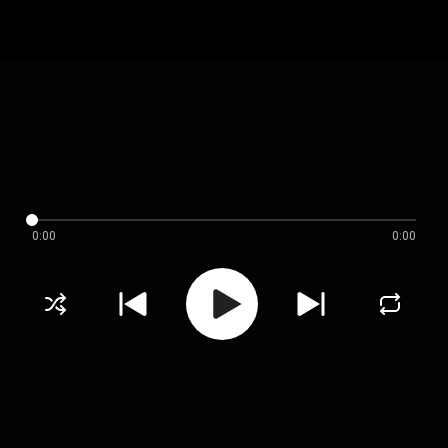
0:00
0:00