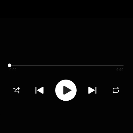
0:00
0:00