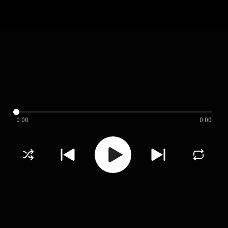
0:00
0:00