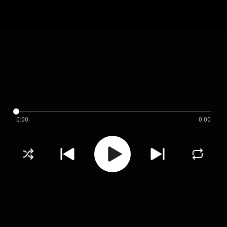
0:00
0:00