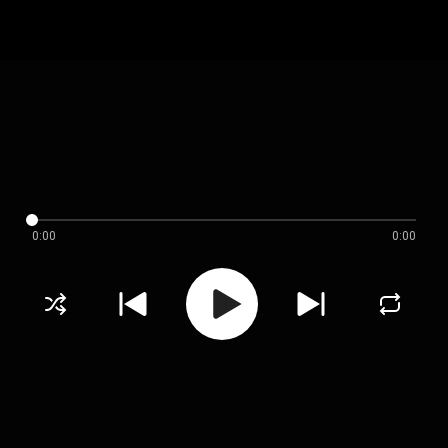
0:00
0:00