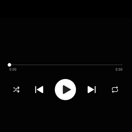
0:00
0:00