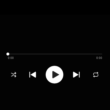
0:00
0:00