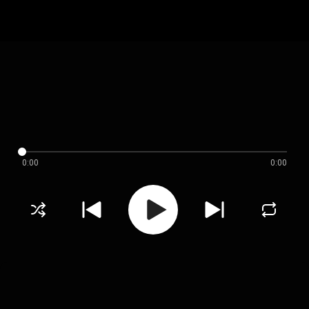
0:00
0:00