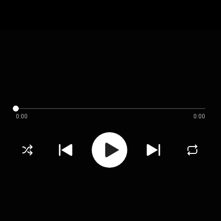
0:00
0:00