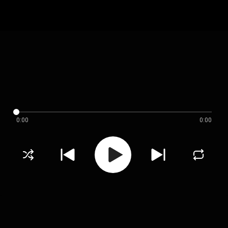
0:00
0:00