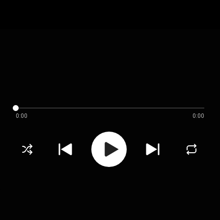
0:00
0:00