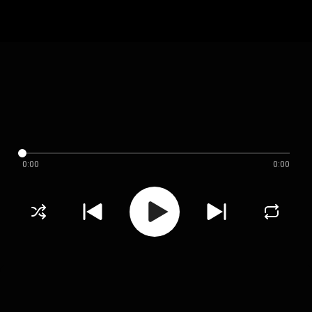
0:00
0:00