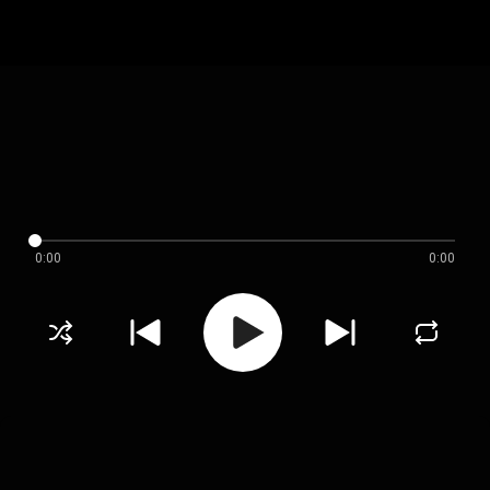
0:00
0:00