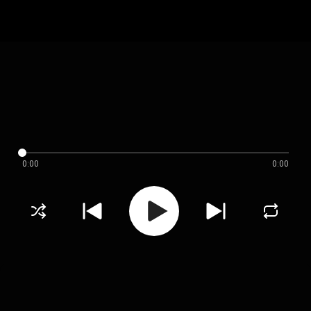
0:00
0:00